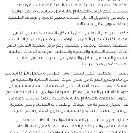
المتعلقة بالصحة الإنجابية، منها استراتيجية تنظيم الاسرة وتوحيد
سياسات تدعم خدمات الصحة الإنجابية مثل سياسات ما بعد الولادة
والاجهاض والتحويل الداخلي لخدمات تنظيم الاسرة والرضاعة الطبيعية
ونظام تسويق بدائل حليب الام.
وأكدت امين عام المجلس الأعلى للسكان المهندسة ميسون الزعبي
أهمية اللقاء لتسهيل التعاون والتواصل والربط بين مشاريع الدراسات
المتعلقة بالصحة الإنجابية والجنسية، ومع مركز المعرفة العالمي لدعم
أبحاث الصحة الإنجابية والجنسية والمنظمة الهولندية للأبحاث العلمية
لتشجيع المزيد من التبادل والتعاون بين الأطراف لتحقيق الغايات
المنشودة من هذه الدراسات.
وبينت ان المجلس الأعلى للسكان ومن خلال دوره يتحمل التزاماً اساسياً
في بناء وتعزيز القدرات في مجال بحوث الصحة الإنجابية والجنسية في
المملكة، بهدف تحديد الاحتياجات في المجتمعات المحلية، مشيرة الى
وجود اتفاقية بين المجلس ومركز المعرفة الهولندي لإنشاء منصة لدعم
البحوث المتعلقة بالصحة الإنجابية والجنسية وتنفيذ دراسات نوعية في
هذا المجال بالشراكة مع الجهات الوطنية ذات العلاقة، ونشر المعرفة
في مجال الصحة الإنجابية والجنسية عن طريق المشاركة عبر الانترنت.
واشارت جيري تيوتيرت من المنظمة الهولندية للأبحاث العلمية، الى
أهمية التعاون والشراكة مع الجهات ذات العلاقة في اعداد الأبحاث
العلمية حول الصحة الإنجابية والجنسية واهمية زيادة المعرفة ونشرها