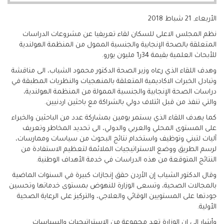
الأربعاء, 21 شباط 2018
نظم المجلس الاعلى للسكان لقاء تعريفيا عن مشروعات الدراسات
المتعلقة بالصحة الإنجابية والجنسية الممول من المنظمة الهولندية
للأبحاث العلمية بقيمة 34ر1 مليون يورو.
وهدف اللقاء الذي رعاه وزير الصحة الدكتور محمود الشياب، الى مناقشة
وتبادل الخبرات الاكاديمية المتعلقة بالمنهجيات والنظريات المطبقة في
دراسات الصحة الإنجابية والجنسية الممولة من المنظمة الهولندية،
والتي تنفذ من قبل ائتلاف دولي بالشراكة مع باحثين اردنيين.
كما يهدف اللقاء الذي يستمر يومين بمشاركة عدد من الباحثين والخبراء
على المستوى المحلي والعربي والدولي، الى تحديد المخاطر وتعريف
آليات لتبني وتوظيف واستخدام نتائج البحوث من سياسات وممارسات،
لرسم الطريق ووضع الاستراتيجيات الملائمة لتعظيم الاستفادة من
النتائج المتوقعة من هذه الدراسات في خدمة الأهداف الوطنية.
وقال الدكتور الشياب إن الأردن حقق إنجازات كبيرة في السنوات الماضية
بالمجالات الصحية، وتسعى الوزارة للنهوض بمستوى خدماتها وتحسين
جودتها على المستويين الوقائي والعلاجي، والتركيز على الرعاية الصحية
الأولية.
وأشار الى ان الوزارة تعد مجموعة من الاستراتيجيات والسياسات