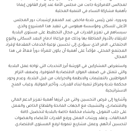
لمجالس اللامركزية جاءت من مجلس الأمة عند إقرار القانون إيمانا
بأهمية مشاركة النساء في التنمية المحلية.
وبدوره، ثمن رئيس بلدية ماحص عبد المنعم ارشيدات دور المجلس
الأعلى للسكان ومؤسسة هيفوس في تنفيذ هذا المشروع والذي
سيساهم في تعزيز القدرات في مجال التخطيط على مستوى البلدية
للارتقاء بالأدوار المناطة بها وذلك مع مراعاة ادماج البعد السكاني والنوع
الاجتماعي، الامر الذي سيؤدي إلى تحسين نوعية الخدمات المقدمة لإفراد
المجتمع المحلي، مؤكداً على أهمية أن يكون للمرأة دوراً فعالاً في هذا
المجال.
واستعرض المشاركين في الورشة أبرز التحديات التي تواجه عمل البلدية
والتي تتمثل في ضعف الموارد الاقتصادية المتوفرة، وضعف التزام
المواطنين بالتعليمات والانظمة والاجراءات من قبل البلدية، وعدم وجود
محكمة بلدية ومراكز تنمية لبناء القدرات، وتأخير الموازنة، وغياب المنح
الاستراتيجية.
وأشاروا إلى فرص التحسين والتي من أبرزها أهمية تعزيز الدعم المالي
والاقتصادي، والتشبيك مع الجهات المانحة والقطاع الخاص والعمل
على جلب التمويل، وانشاء محكمة خاصة بالبلدية لتحصيل كافة
المخالفات، وعقد ورشات العمل ورفع القدرات للأعضاء والعضوات
لتحسين أدائهم، وعمل مشاريع تنموية لرفع المستوى الاقتصادي.