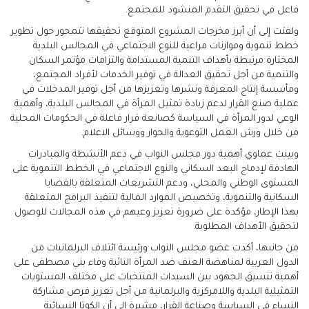
فاعل في تحقيق التقدم المنشود للمجتمع.
ولفتت إلى أن أبرز مخرجات المشروع المتوقع تحقيقها تتمحور حول تطوير
خطط تنموية وموازنات مراعية للنوع الاجتماعي في المجالس البلدية
المختارة مرتبطة بأهداف التنمية المستدامة والتزامات مؤتمر السكان
والتنمية من أجل تحقيق العدالة في توفير الخدمات لأفراد المجتمع،
ومأسسة إنتاج المعرفة ونشرها وتعزيزها من أجل توفير المدخلات في
عملية صنع القرار لدعم زيادة تمثيل المرأة في المجالس البلدية، وأهمية
الوعي لدور المرأة في السياسة كصانعة قرار فاعلة في الحكومات المحلية
من خلال ورش العمل التوعوية والحوار ووسائل الاعلام.
وبينت عماوي أهمية دور مجلس النواب في دعم الأنشطة والمبادرات
الهادفة لإدماج البعد السكاني والنوع الاجتماعي في الخطط التنموية على
المستوى الوطني والمحلي، ودعم التشريعات المتعلقة بالقضايا
السكانية والتنموية، وتخصيص الموارد المالية لتنفيذ البرامج المتعلقة
بهذا الإطار، مؤكدة على ضرورة تعزيز وعيهم في هذه المجالات للوصول
لتحقيق الأهداف المطلوبة.
من جانبها، أكدت عضو مجلس النواب ورئيسة ائتلاف البرلمانيات من
الدول العربية لمناهضة العنف ضد المرأة النائبة وفاء بني مصطفى على
أهمية تنسيق الجهود بين السيدات المنتخبات على مختلف المستويات
التمثيلية البلدية واللامركزية والبرلمانية من أجل تعزيز فرص مشاركة
النساء في السياسة وصناعة القرار، مشيرة إلى أن الكوتا النسائية