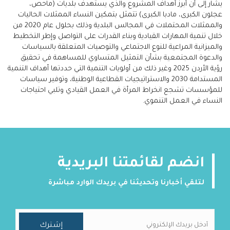
يشار إلى أن أبرز أهداف المشروع والذي يستهدف بلديات (ماحص،
عجلون الكبرى، مادبا الكبرى) تتمثل بتمكين النساء الممثلات الحاليات
والممثلات المحتملات في المجالس البلدية وذلك بحلول عام 2020 من
خلال تنمية المهارات القيادية وبناء القدرات على التواصل وإطر التخطيط
والميزانية المراعية للنوع الاجتماعي والتوصيات المتعلقة بالسياسات
والدعوة المجتمعية بشأن التمثيل المتساوي للمساهمة في تحقيق
رؤية الأردن 2025 وغير ذلك من أولويات التنمية التي حددتها أهداف التنمية
المستدامة 2030 والاستراتيجيات القطاعية الوطنية، وتوفير سياسات
للمؤسسات تشجع انخراط المرأة في العمل القيادي وتلبي احتياجات
النساء في العمل التنموي.
انضم لقائمتنا البريدية
لتلقي أخبارنا وتحديثنا في بريدك الوارد مباشرة