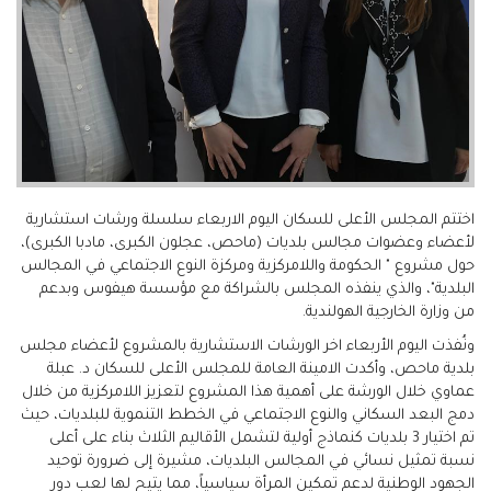
اختتم المجلس الأعلى للسكان اليوم الاربعاء سلسلة ورشات استشارية
لأعضاء وعضوات مجالس بلديات (ماحص، عجلون الكبرى، مادبا الكبرى)،
حول مشروع " الحكومة واللامركزية ومركزة النوع الاجتماعي في المجالس
البلدية"، والذي ينفذه المجلس بالشراكة مع مؤسسة هيفوس وبدعم
من وزارة الخارجية الهولندية.
ونُفذت اليوم الأربعاء اخر الورشات الاستشارية بالمشروع لأعضاء مجلس
بلدية ماحص، وأكدت الامينة العامة للمجلس الأعلى للسكان د. عبلة
عماوي خلال الورشة على أهمية هذا المشروع لتعزيز اللامركزية من خلال
دمج البعد السكاني والنوع الاجتماعي في الخطط التنموية للبلديات، حيث
تم اختيار 3 بلديات كنماذج أولية لتشمل الأقاليم الثلاث بناء على أعلى
نسبة تمثيل نسائي في المجالس البلديات، مشيرة إلى ضرورة توحيد
الجهود الوطنية لدعم تمكين المرأة سياسياً، مما يتيح لها لعب دور