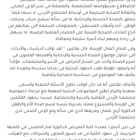
للاضطلاع بمسؤوليتها المجتمعية، والمتمثلة في نشر الوعي الصحي
والثقافة الصحية السليمة في أوساط المجتمع الأردني، لا سيما فيما
يتعلق بالصحة الجنسية والإنجابية، ما من شأنه تسليح شباب وشابات
الوطن –آباء وأمهات المستقبل- بالمعلومات السليمة التي تمكنهم من
اتباع العادات الصحية المبنية على المصادر العلمية الرصينة، ما يسهم
في زيادة وعيهم لبناء أسرة سليمة ومعافاة.
وفي افتتاح أعمال الورشة، قال بقاعين :" لقد توالت الدراسات والأبحاث
التي تتناول موضوع الصحة الجنسية والإنجابية وأهميتها القصوى في
تعزيز الصحة والحد من انتشار الأمراض في الأسر والمجتمعات، مؤكداً
أنه ولعقود طويلة ظلت الجهود البحثية في بلداننا شحيحة ومقيدة لما
يكتنف هذا الموضوع من حساسية اجتماعية وثقافية.
وأضاف بقاعين أنه قد حان الوقت لطرح الأسئلة الصعبة والسعي
بمهنية والتزام لطرح الموضوعات البحثية المهمة مع مراعاة خصوصية
مجتمعنا الأردني الثقافية والدينية والاجتماعية، مشيدا بجهود القائمين
على الورشة والمشروع ممثلا بمديرته رئيسة قسم صحة الأم والطفل
الدكتورة أريج عثمان وفريقها الذي من شأنه رفع الوعي الصحي لدى
مجتمعنا الأردني.
في حين أشارت عميدة كلية التمريض الدكتورة منار النابلسي في كلمتها
الترحيبية، إلى جهود الكلية في مد جسور التعاون والشراكات مع الهيئات