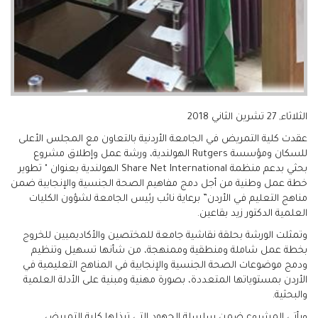
الثلاثاء, 27 تشرين الثاني 2018
عقدت كلية التمريض في الجامعة الأردنية بالتعاون مع المجلس الأعلى
للسكان ومؤسسة Rutgers الهولندية، ورشة عمل وإطلاق مشروع
بحثي بدعم منظمة Share Net International الهولندية بعنوان " تطوير
خطة عمل وطنية من أجل دمج مفاهيم الصحة الجنسية والإنجابية ضمن
مناهج التعليم في الأردن” برعاية نائب رئيس الجامعة لشؤون الكليات
العلمية الدكتور زيد بقاعين.
وتمثلت الورشة بحلقة نقاشية جامعة للمختصين والأكاديميين للخروج
بخطة عمل شاملة ومنطقية وممنهجة، من شأنها تسهيل وتنظيم
ودمج موضوعات الصحة الجنسية والإنجابية في المناهج التعليمية في
الأردن بمستوياتها المتعددة، بصورة مهنية ومبنية على الأدلة العلمية
والبحثية.
ويأتي المشروع ضمن سلسلة الجهود التي تبذلها كلية التمريض