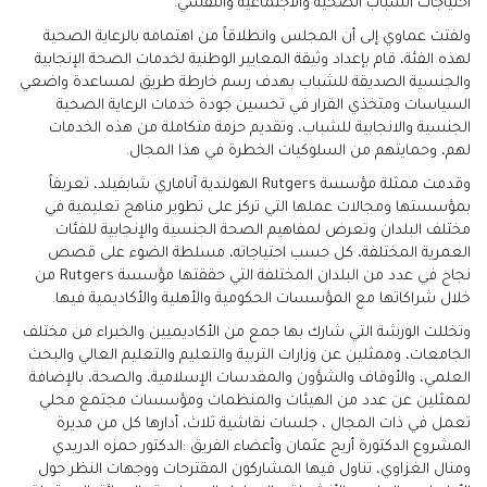
احتياجات الشباب الصحية والاجتماعية والنفسي.
ولفتت عماوي إلى أن المجلس وانطلاقاً من اهتمامه بالرعاية الصحية
لهذه الفئة، قام بإعداد وثيقة المعايير الوطنية لخدمات الصحة الإنجابية
والجنسية الصديقة للشباب بهدف رسم خارطة طريق لمساعدة واضعي
السياسات ومتخذي القرار في تحسين جودة خدمات الرعاية الصحية
الجنسية والانجابية للشباب، وتقديم حزمة متكاملة من هذه الخدمات
لهم، وحمايتهم من السلوكيات الخطرة في هذا المجال.
وقدمت ممثلة مؤسسة Rutgers الهولندية آناماري شابفيلد، تعريفاً
بمؤسستها ومجالات عملها التي تركز على تطوير مناهج تعليمية في
مختلف البلدان وتعرض لمفاهيم الصحة الجنسية والإنجابية للفئات
العمرية المختلفة، كل حسب احتياجاته، مسلطة الضوء على قصص
نجاح في عدد من البلدان المختلفة التي حققتها مؤسسة Rutgers من
خلال شراكاتها مع المؤسسات الحكومية والأهلية والأكاديمية فيها.
وتخللت الورشة التي شارك بها جمع من الأكاديميين والخبراء من مختلف
الجامعات، وممثلين عن وزارات التربية والتعليم والتعليم العالي والبحث
العلمي، والأوقاف والشؤون والمقدسات الإسلامية، والصحة، بالإضافة
لممثلين عن عدد من الهيئات والمنظمات ومؤسسات مجتمع محلي
تعمل في ذات المجال ، جلسات نقاشية ثلاث، أدارها كل من مديرة
المشروع الدكتورة أريج عثمان وأعضاء الفريق :الدكتور حمزه الدريدي
ومنال الغزاوي، تناول فيها المشاركون المقترحات ووجهات النظر حول