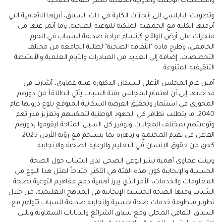
والمنظمات الوطنية والدولية المعنية بنشر الثقافة الصحية.
وتطرقت النابلسي إلى إنجازات الكلية في ذات السياق، أبرزها الاتفاقية التي
أبرمتها الكلية مع الجمعية الملكية للتوعية الصحية، وما أثمر عنها من
منجزات على أرض الواقع كإنشاء عيادة صديقة للشباب في الحرم
الجامعي، وطرح مادة "الثقافة الصحية" لطلبة الجامعة من مختلف
التخصصات، إضافة إلى العديد من المبادرات والأيام العلمية والأنشطة
التثقيفية المتنوعة.
أمين عام المجلس الأعلى للسكان الدكتورة عبلة عماوي، أشارت في
مداخلتها إلى أن اهتمام المجلس بفئة الشباب يأتي انطلاقاً من دورهم
المحوري في استثمار وتحقيق الفرصة السكانية المتوقع بلوغ ذروتها عام
2040، ما يتطلب تظافر كل الجهود الوطنية لتمكينهم وتعزيز قدراتهم
وتوعيتهم بمختلف المجالات وتوفير كل السبل المتاحة ليقوموا بدورهم
الفاعل في تقدم المجتمع وازدهاره بما ينسجم مع رؤية الأردن 2025
كحق من حقوق الإنسان في التعليم والرعاية الصحية والإنجابية.
وبينت عماوي أهمية نشر الوعي الصحي لدى الشباب حول الصحة
الجنسية والإنجابية كون هذه الفئة هي الأكثر احتياجاً لمثل هذا النوع من
المعلومات والخدمات، الأمر الذي يبرز أهمية دمج مفاهيم التوعية بصحة
الشباب ومنها الصحة الجنسية الإنجابية في المناهج التعليمية، من خلال
تطوير منظومة خدمات صحة جنسية وإنجابية صديقة للشباب تتواءم مع
السياق الثقافي المحلي ومع سياق الشرائع والديانات السماوية وتلبي