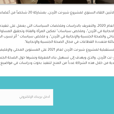
عقد المجلس الأعلى للسكان/ مشروع شير-نت الارد
وهدف اللقاء إلى استعراض إنجازات مشروع شير- نت الاردن لعام 2020، والتعريف بالدراسات وملخصات ا
جابية في الأردن"، وملخص سياسات" تمكين المرأة والفتاة وتحقيق المساواة
مناخي والصحة الجنسية والإنجابية في الأردن"، و ملخص سياسات " أثر تسرب ال
ئلة متعددة القطاعات في مجال الصحة الجنسية والإنجابية".
 الأردن لعام 2021 على المستوين المحلي والإقليمي.
الأردن، والذي ويهدف إلى تسهيل بناء المعرفة ونشرها حول الصحة الجنسية وا
ية من خلال هذه الشراكة عدداً من المنح لتنفيذ بحوث ودراسات في مواضيع م